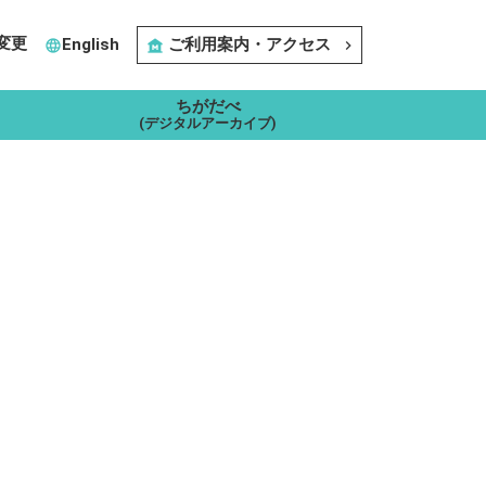
変更
English
ご利用案内・アクセス
language
museum
navigate_next
ちがだべ
(デジタルアーカイブ)