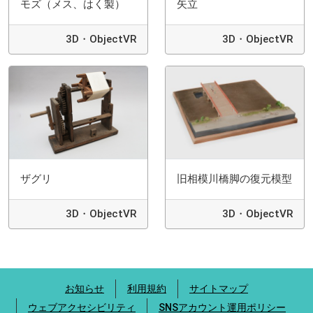
モズ（メス、はく製）
矢立
3D・ObjectVR
3D・ObjectVR
ザグリ
旧相模川橋脚の復元模型
3D・ObjectVR
3D・ObjectVR
お知らせ
利用規約
サイトマップ
ウェブアクセシビリティ
SNSアカウント運用ポリシー