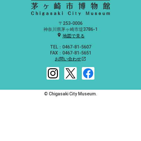
〒253-0006
神奈川県茅ヶ崎市堤3786-1
location_on
地図で見る
TEL：0467-81-5607
FAX：0467-81-5651
お問い合わせ
open_in_new
© Chigasaki City Museum.