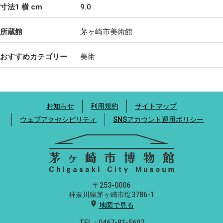
寸法1 横 cm
9.0
所蔵館
茅ヶ崎市美術館
おすすめカテゴリー
美術
お知らせ
利用規約
サイトマップ
ウェブアクセシビリティ
SNSアカウント運用ポリシー
〒253-0006
神奈川県茅ヶ崎市堤3786-1
location_on
地図で見る
TEL：0467-81-5607