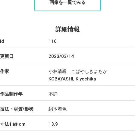
画像を一覧でみる
詳細情報
id
116
更新日
2023/03/14
作家
小林清親 こばやしきよちか
KOBAYASHI, Kiyochika
作品制作年
不詳
技法・材質/形状
絹本着色
寸法1 縦 cm
13.9