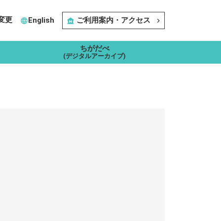
変更
English
ご利用案内・アクセス
language
museum
navigate_next
ちがだべ
(デジタルアーカイブ)