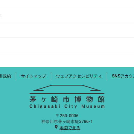
9
用規約
サイトマップ
ウェブアクセシビリティ
SNSアカ
〒253-0006
神奈川県茅ヶ崎市堤3786-1
location_on
地図で見る