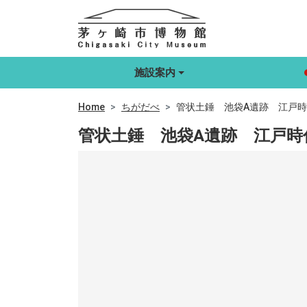
施設案内
Home
ちがだべ
管状土錘 池袋A遺跡 江戸
管状土錘 池袋A遺跡 江戸時