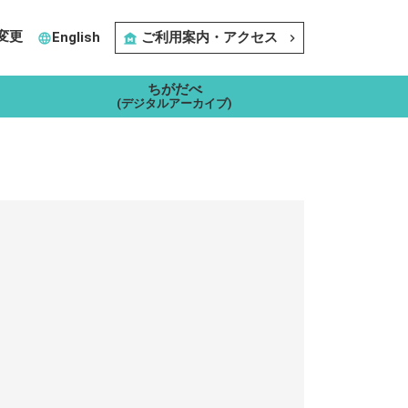
変更
English
ご利用案内・アクセス
language
museum
navigate_next
ちがだべ
(デジタルアーカイブ)