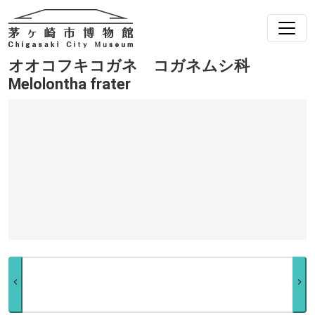
オオコフキコガネ コガネムシ科
Melolontha frater
chevron_left
chevron_right