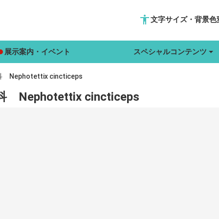
accessibility
文字サイズ・背景色
展示案内・イベント
スペシャルコンテンツ
otettix cincticeps
otettix cincticeps