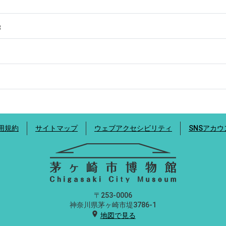
8
用規約
サイトマップ
ウェブアクセシビリティ
SNSアカ
〒253-0006
神奈川県茅ヶ崎市堤3786-1
location_on
地図で見る