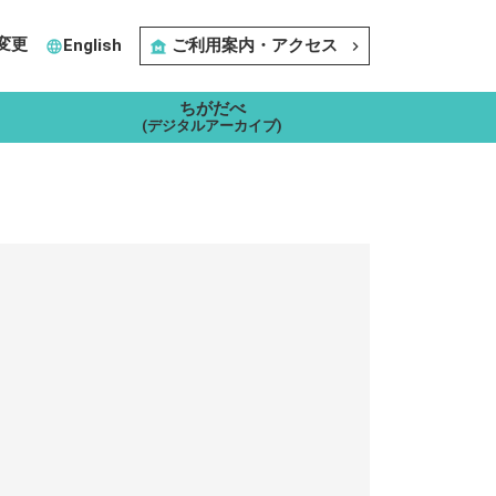
変更
English
ご利用案内・アクセス
language
museum
navigate_next
ちがだべ
(デジタルアーカイブ)