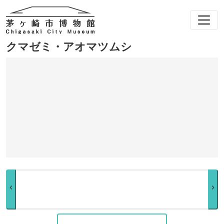
クマゼミ・アオマツムシ
chevron_left
chevron_right