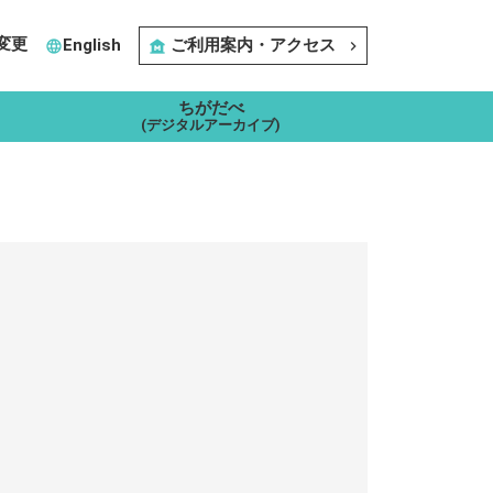
変更
English
ご利用案内・アクセス
language
museum
navigate_next
ちがだべ
(デジタルアーカイブ)