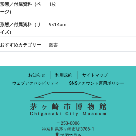
形態／付属資料（ペ
1枚
ージ）
形態／付属資料（サ
9×14cm
イズ）
おすすめカテゴリー
図書
お知らせ
利用規約
サイトマップ
ウェブアクセシビリティ
SNSアカウント運用ポリシー
〒253-0006
神奈川県茅ヶ崎市堤3786-1
location_on
地図で見る