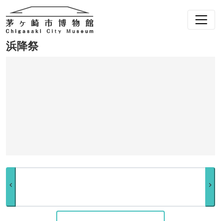
浜降祭
chevron_left
chevron_right