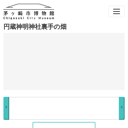
円蔵神明神社裏手の畑
chevron_left
chevron_right