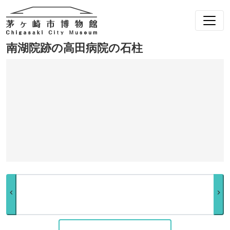
南湖院跡の高田病院の石柱
chevron_left
chevron_right