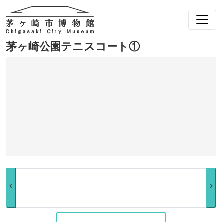
茅ヶ崎公園テニスコート①
chevron_left
chevron_right