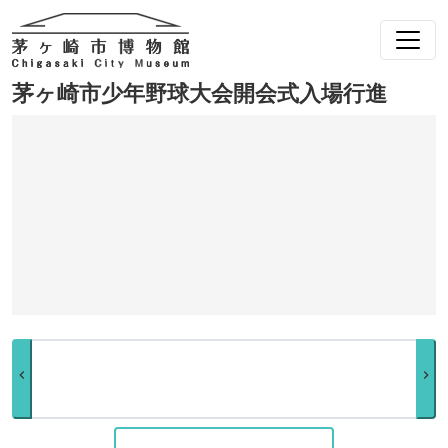
茅ヶ崎市少年野球大会開会式入場行進
chevron_left
chevron_right