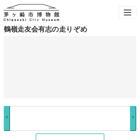
鶴嶺走友会有志の走りぞめ
chevron_left
chevron_right