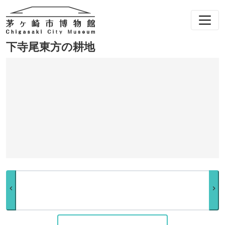
下寺尾東方の耕地
chevron_left
chevron_right