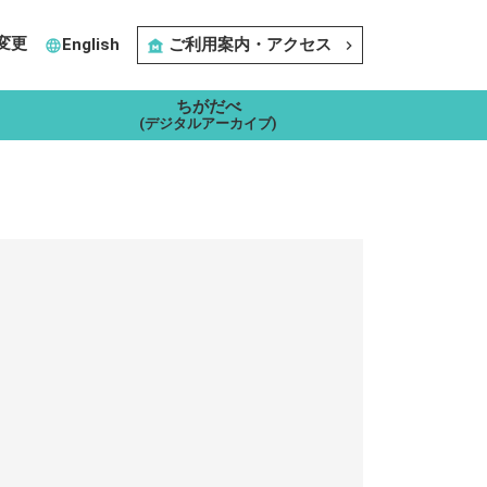
変更
English
ご利用案内・アクセス
language
museum
navigate_next
ちがだべ
(デジタルアーカイブ)