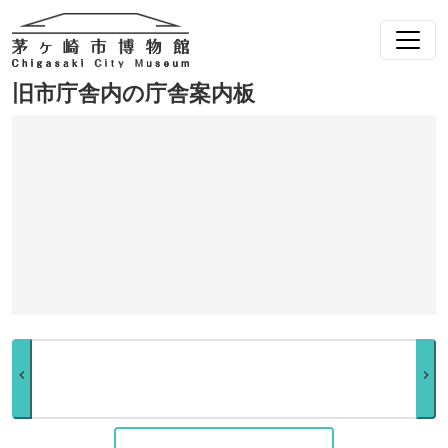
旧市庁舎内の庁舎案内板
chevron_left
chevron_right