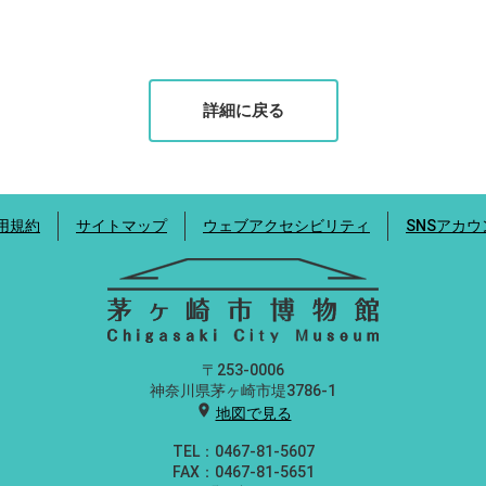
詳細に戻る
用規約
サイトマップ
ウェブアクセシビリティ
SNSアカ
〒253-0006
神奈川県茅ヶ崎市堤3786-1
location_on
地図で見る
TEL：0467-81-5607
FAX：0467-81-5651