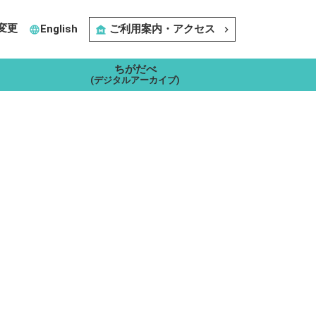
変更
English
ご利用案内・アクセス
language
museum
navigate_next
ちがだべ
(デジタルアーカイブ)