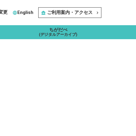
変更
English
ご利用案内・アクセス
language
museum
navigate_next
ちがだべ
(デジタルアーカイブ)