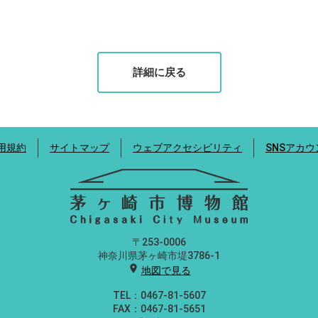
詳細に戻る
用規約
サイトマップ
ウェブアクセシビリティ
SNSアカ
〒253-0006
神奈川県茅ヶ崎市堤3786-1
location_on
地図で見る
TEL：0467-81-5607
FAX：0467-81-5651