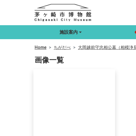
施設案内
Home
ちがだべ
大岡越前守忠相公墓（相模浄
画像一覧