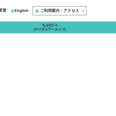
変更
English
ご利用案内・アクセス
language
museum
navigate_next
ちがだべ
(デジタルアーカイブ)