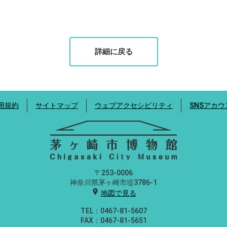
詳細に戻る
用規約
サイトマップ
ウェブアクセシビリティ
SNSアカ
〒253-0006
神奈川県茅ヶ崎市堤3786-1
location_on
地図で見る
TEL：0467-81-5607
FAX：0467-81-5651