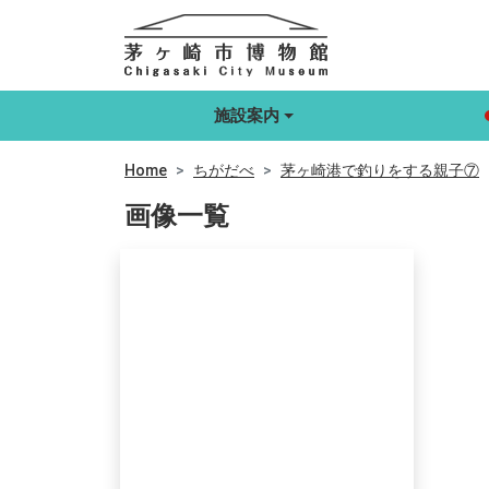
施設案内
Home
ちがだべ
茅ヶ崎港で釣りをする親子⑦
画像一覧