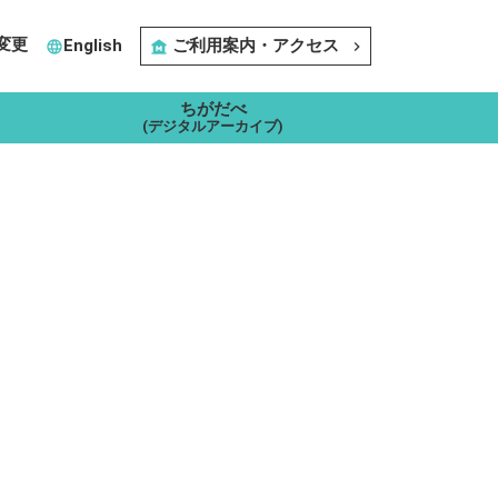
変更
English
ご利用案内・アクセス
language
museum
navigate_next
ちがだべ
(デジタルアーカイブ)