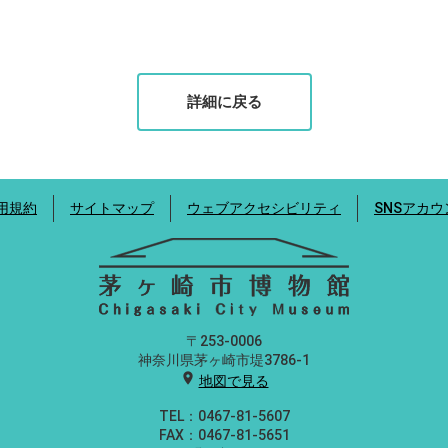
詳細に戻る
用規約
サイトマップ
ウェブアクセシビリティ
SNSアカ
〒253-0006
神奈川県茅ヶ崎市堤3786-1
location_on
地図で見る
TEL：0467-81-5607
FAX：0467-81-5651