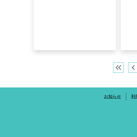
keyboard_double_arrow_left
chevron_le
お知らせ
利