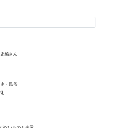
市史編さん
歴史・民俗
美術
がないものも表示