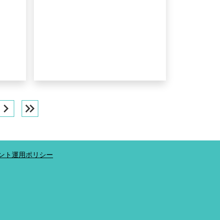
hevron_right
keyboard_double_arrow_right
ウント運用ポリシー