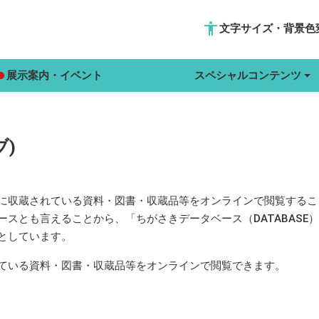
accessibility
文字サイズ・背景色
展示案内・イベント
スペシャルコンテンツ
)
に収蔵されている資料・図書・収蔵品等をオンラインで閲覧するこ
スとも言えることから、「ちがさきデータベース（DATABASE）」
としています。
ている資料・図書・収蔵品等をオンラインで閲覧できます。