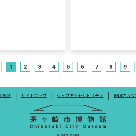
ft
c
1
2
3
4
5
6
7
8
9
用規約
サイトマップ
ウェブアクセシビリティ
SNSアカ
〒253-0006