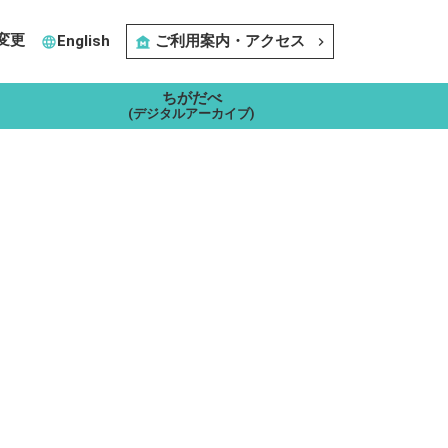
変更
English
ご利用案内・アクセス
language
museum
navigate_next
ちがだべ
(デジタルアーカイブ)