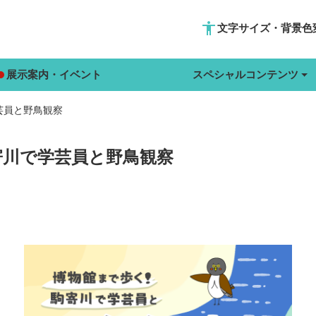
accessibility
文字サイズ・背景色
展示案内・イベント
スペシャルコンテンツ
芸員と野鳥観察
寄川で学芸員と野鳥観察