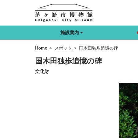
施設案内
Home
スポット
国木田独歩追憶の碑
国木田独歩追憶の碑
文化財