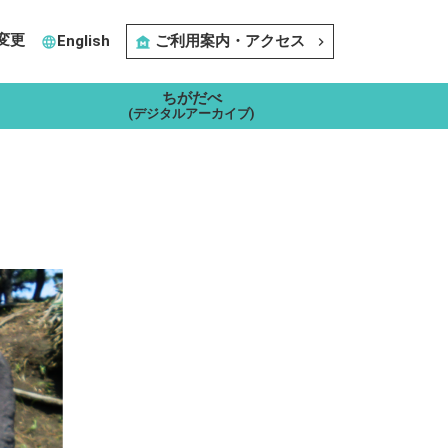
変更
English
ご利用案内・アクセス
language
museum
navigate_next
ちがだべ
(デジタルアーカイブ)