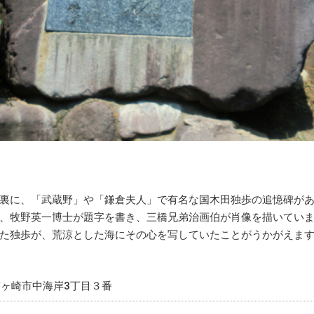
裏に、「武蔵野」や「鎌倉夫人」で有名な国木田独歩の追憶碑が
、牧野英一博士が題字を書き、三橋兄弟治画伯が肖像を描いてい
た独歩が、荒涼とした海にその心を写していたことがうかがえま
ヶ崎市中海岸3丁目３番