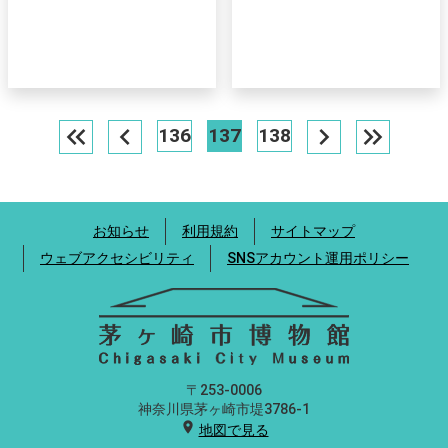
keyboard_double_arrow_left
chevron_left
chevron_right
keyboard_double_arrow_right
136
137
138
お知らせ
利用規約
サイトマップ
ウェブアクセシビリティ
SNSアカウント運用ポリシー
〒253-0006
神奈川県茅ヶ崎市堤3786-1
location_on
地図で見る