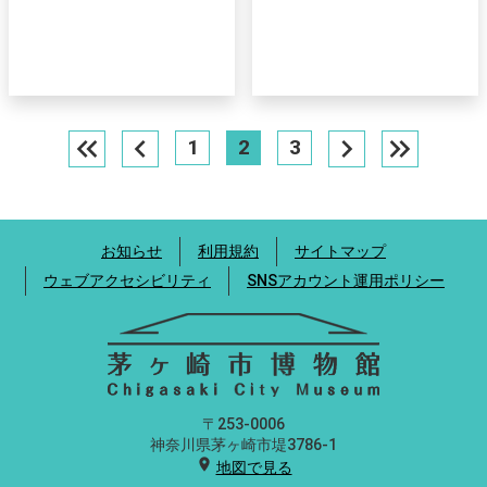
keyboard_double_arrow_left
chevron_left
chevron_right
keyboard_double_arrow_right
1
2
3
お知らせ
利用規約
サイトマップ
ウェブアクセシビリティ
SNSアカウント運用ポリシー
〒253-0006
神奈川県茅ヶ崎市堤3786-1
location_on
地図で見る