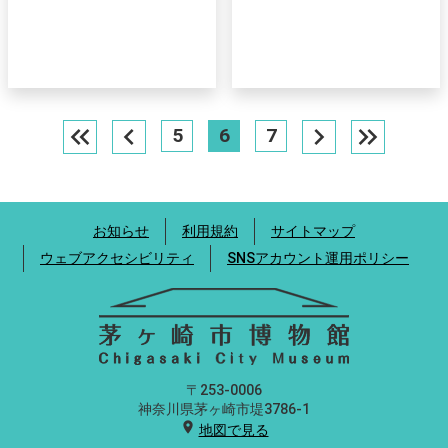
keyboard_double_arrow_left
chevron_left
chevron_right
keyboard_double_arrow_right
5
6
7
お知らせ
利用規約
サイトマップ
ウェブアクセシビリティ
SNSアカウント運用ポリシー
〒253-0006
神奈川県茅ヶ崎市堤3786-1
location_on
地図で見る