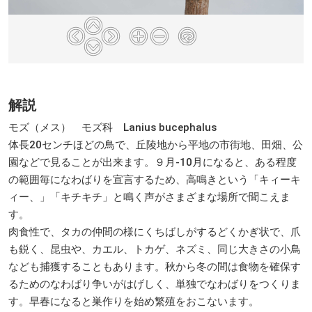
解説
モズ（メス） モズ科 Lanius bucephalus
体長20センチほどの鳥で、丘陵地から平地の市街地、田畑、公
園などで見ることが出来ます。９月-10月になると、ある程度
の範囲毎になわばりを宣言するため、高鳴きという「キィーキ
ィー、」「キチキチ」と鳴く声がさまざまな場所で聞こえま
す。
肉食性で、タカの仲間の様にくちばしがするどくかぎ状で、爪
も鋭く、昆虫や、カエル、トカゲ、ネズミ、同じ大きさの小鳥
なども捕獲することもあります。秋から冬の間は食物を確保す
るためのなわばり争いがはげしく、単独でなわばりをつくりま
す。早春になると巣作りを始め繁殖をおこないます。